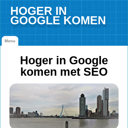
HOGER IN
GOOGLE KOMEN
Menu
Hoger in Google komen
Hoger in Google
Bedrijf
komen met SEO
Hoogste plaats?
▼
Contact hogere plaatsing Google